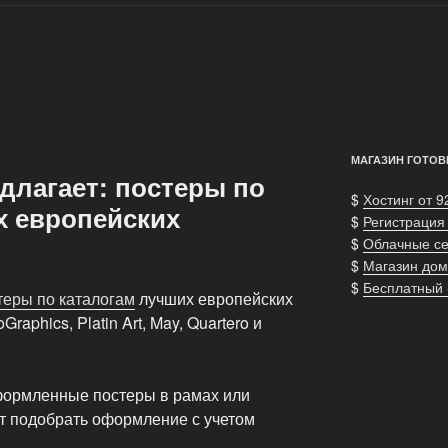
МАГАЗИН ГОТОВ
длагает: постеры по
$
Хостинг от 9
х европейских
$
Регистрация
$
Облачные с
$
Магазин дом
$
Бесплатный
теры по каталогам
лучших европейских
raphics, Platin Art, May, Quartero и
формленные постеры в рамах или
ит подобрать оформление с учетом