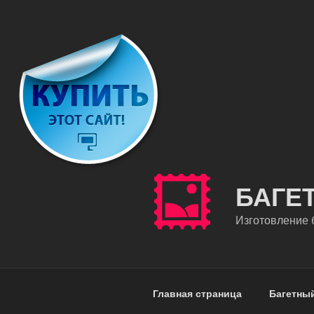
Перейти
к
содержимому
БАГЕ
Изготовление б
Главная страница
Багетны