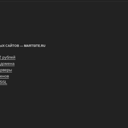
ЫХ САЙТОВ — MARTSITE.RU
2 рублей
 домена
ерверы
енов
 SSL