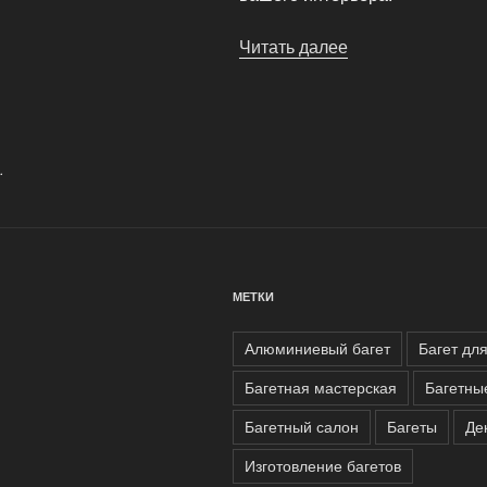
Читать далее
«Постер-
центр
предлагает:
постеры
по
.
каталогам
лучших
европейских
производителей
МЕТКИ
Алюминиевый багет
Багет дл
Багетная мастерская
Багетны
Багетный салон
Багеты
Де
Изготовление багетов