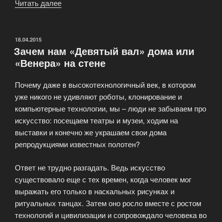
Читать далее
«Багет
как
важная
составляющая
ОПУБЛИКОВАНО
18.04.2015
Зачем нам «Девятый вал» дома или
восприятия
«Венера» на стене
картины»
Почему даже в высокотехнологичный век, в котором
уже никого не удивляют роботы, клонирование и
компьютерные технологии, мы – люди не забываем про
искусство: посещаем театры и музеи, ходим на
выставки и конечно же украшаем свои дома
репродукциями известных полотен?
Ответ не трудно разгадать. Ведь искусство
существовало еще с тех времен, когда человек мог
выражать его только в наскальных рисунках и
ритуальных танцах. Затем оно росло вместе с ростом
технологий и цивилизации и сопровождало человека во