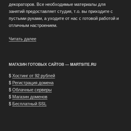
декораторов. Все необходимые материалы для
занятий предоставляет студия, т.о. вы приходите с
пустыми руками, а уходите от нас с готовой работой и
отличным настроением.
Читать далее
«Мастер-
классы
по
декорированию
МАГАЗИН ГОТОВЫХ САЙТОВ — MARTSITE.RU
предметов
интерьера»
$
Хостинг от 92 рублей
$
Регистрация домена
$
Облачные серверы
$
Магазин доменов
$
Бесплатный SSL