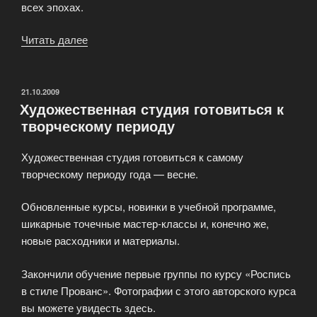
всех эпохах.
Читать далее
«Зачем
нам
«Девятый
вал»
ОПУБЛИКОВАНО
21.10.2009
Художественная студия готовиться к
дома
творческому периоду
или
«Венера»
Художественная студия готовиться к самому
на
творческому периоду года — весне.
стене»
Обновленные курсы, новинки в учебной программе,
шикарные точечные мастер-классы и, конечно же,
новые расходники и материалы.
Закончили обучение первые группы по курсу «Роспись
в стиле Прованс». Фотографии с этого авторского курса
вы можете увидесть здесь.