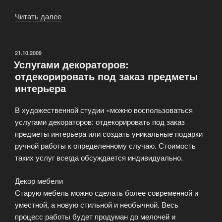
Читать далее
«Художественная
студия
готовиться
к
ОПУБЛИКОВАНО
21.10.2009
Услугами декораторов:
творческому
отдекорировать под заказ предметы
периоду»
интерьера
В художественной студии «можно воспользоваться
услугами декораторов: отдекорировать под заказ
предметы интерьера или создать уникальные подарки
ручной работы к определенному случаю. Стоимость
таких услуг всегда обсуждается индивидуально.
Декор мебели
Старую мебель можно сделать более современной и
уместной, а новую стильной и необычной. Весь
процесс работы будет продуман до мелочей и