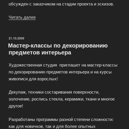
обсужден с заказчиком на стадии проекта и эскизов.
Читать далее
«Услугами
декораторов:
отдекорировать
под
ОПУБЛИКОВАНО
21.10.2009
Мастер-классы по декорированию
заказ
предметов интерьера
предметы
интерьера»
Художественная студия приглашет на мастер-классы
по декорированию предметов интерьера и на курсы
живописи для взрослых!
Декупаж, техники состаривания поверхности,
золочение, роспись стекла, керамики, ткани и многое
другое!
Разработаны программы разной степени сложности:
как для новичков, так и для более опытных