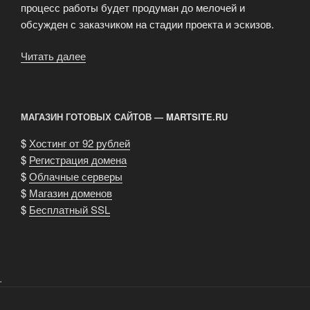
процесс работы будет продуман до мелочей и
обсужден с заказчиком на стадии проекта и эскизов.
Читать далее
«Услугами
декораторов:
отдекорировать
под
МАГАЗИН ГОТОВЫХ САЙТОВ — MARTSITE.RU
заказ
предметы
$
Хостинг от 92 рублей
интерьера»
$
Регистрация домена
$
Облачные серверы
$
Магазин доменов
$
Бесплатный SSL
.