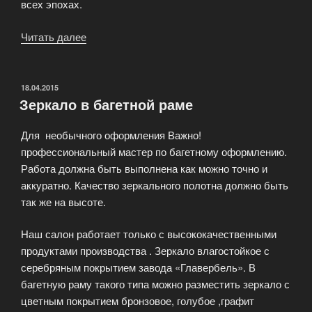
всех эпохах.
Читать далее
«Зачем
нам
«Девятый
вал»
ОПУБЛИКОВАНО
18.04.2015
Зеркало в багетной раме
дома
или
Для необычного оформления Важно!
«Венера»
профессиональный мастер по багетному оформлению.
на
Работа должна быть выполнена как можно точно и
стене»
аккуратно. Качество зеркального полотна должно быть
так же на высоте.
Наш салон работает только с высококачественными
продуктами производства . Зеркало влагостойкое с
серебряным покрытием завода «Главербель». В
багетную раму такого типа можно разместить зеркало с
цветным покрытием бронзовое, голубое ,графит